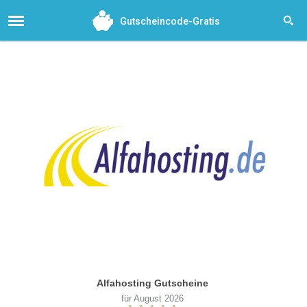
Gutscheincode-Gratis
Alfahosting Gutscheine
für August 2026