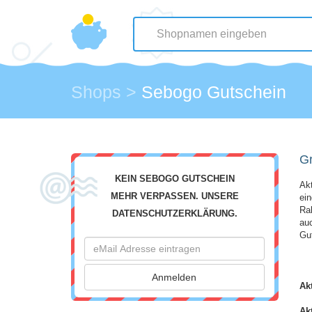
Shops
>
Sebogo Gutschein
Gr
KEIN SEBOGO GUTSCHEIN
Ak
MEHR VERPASSEN. UNSERE
ei
Ra
DATENSCHUTZERKLÄRUNG.
auc
Gu
Ak
Ak