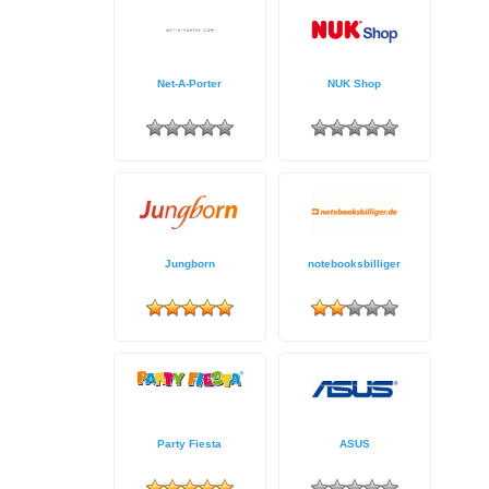
Net-A-Porter
NUK Shop
Jungborn
notebooksbilliger
Party Fiesta
ASUS