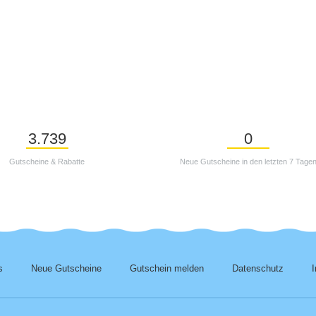
3.739
0
Gutscheine & Rabatte
Neue Gutscheine in den letzten 7 Tage
s
Neue Gutscheine
Gutschein melden
Datenschutz