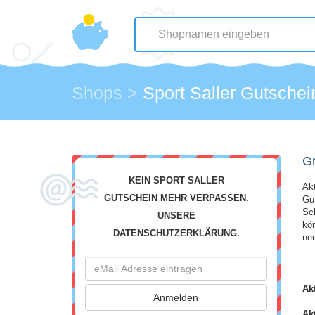
Shops
>
Sport Saller Gutschei
Gr
KEIN SPORT SALLER
Ak
GUTSCHEIN MEHR VERPASSEN.
Gut
Sch
UNSERE
kön
DATENSCHUTZERKLÄRUNG.
neu
Akt
Ak