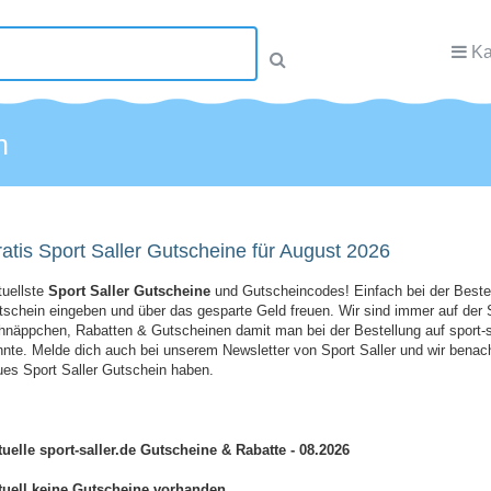
Ka
n
atis Sport Saller Gutscheine für August 2026
tuellste
Sport Saller Gutscheine
und Gutscheincodes! Einfach bei der Bestel
schein eingeben und über das gesparte Geld freuen. Wir sind immer auf der
näppchen, Rabatten & Gutscheinen damit man bei der Bestellung auf sport-s
nte. Melde dich auch bei unserem Newsletter von Sport Saller und wir benachr
es Sport Saller Gutschein haben.
uelle sport-saller.de Gutscheine & Rabatte - 08.2026
tuell keine Gutscheine vorhanden.