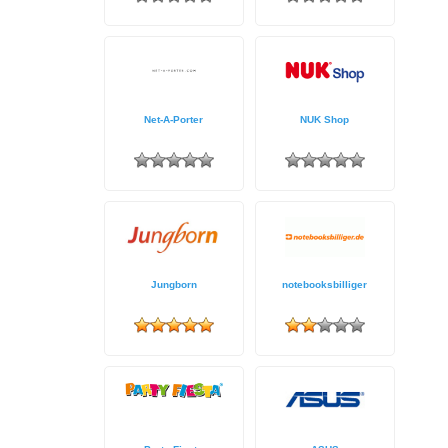
Net-A-Porter
NUK Shop
Jungborn
notebooksbilliger