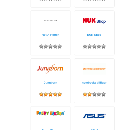
Net-A-Porter
NUK Shop
Jungborn
notebooksbilliger