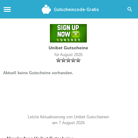
Gutscheincode-Gratis
Unibet Gutscheine
für August 2026
Aktuell keine Gutscheine vorhanden.
Letzte Aktualisierung von Unibet Gutscheinen
am 7.August 2026