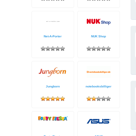
Net-A-Porter
NUK Shop
Jungborn
notebooksbilliger